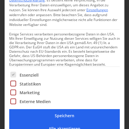
Datenschutzerklärung
.
Es besteht keine Verpflichtung, in die
Verarbeitung Ihrer Daten einzuwilligen, um dieses Angebot zu
nutzen.
Sie können Ihre Auswahl jederzeit unter
Einstellungen
widerrufen oder anpassen.
Bitte beachten Sie, dass aufgrund
individueller Einstellungen möglicherweise nicht alle Funktionen der
Website verfügbar sind.
Angelika Schwaff
Einige Services verarbeiten personenbezogene Daten in den USA.
Food Kolumnistin & Reisebloggerin – Autorin
Mit Ihrer Einwilligung zur Nutzung dieser Services willigen Sie auch in
die Verarbeitung Ihrer Daten in den USA gemäß Art. 49 (1) lit. a
GDPR ein. Der EuGH stuft die USA als ein Land mit unzureichendem
Datenschutz nach EU-Standards ein. Es besteht beispielsweise die
Angelika hat ihre Berufung gefunden und
Gefahr, dass US-Behörden personenbezogene Daten in
nimmt ihre Leser mit auf kulinarische Reisen.
Überwachungsprogrammen verarbeiten, ohne dass für
Europäerinnen und Europäer eine Klagemöglichkeit besteht.
Unter anderem auch die Leser von ZEIT
Es folgt eine Liste der Service-Gruppen, für die eine Einwill
Essenziell
ONLINE. Sie hat Journalistik studiert, als
Dokumentarfilmerin gearbeitet und war bis
Statistiken
2012 Pressesprecherin von Germanwings.
Marketing
Noch immer nimmt sie für gutes Essen jeden
Externe Medien
Weg in Kauf.
Speichern
Alle akzeptieren