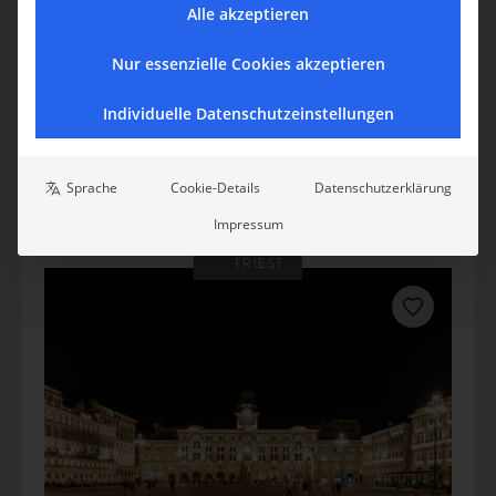
Alle akzeptieren
In den Händen von Expertinnen mit
Nur essenzielle Cookies akzeptieren
jahrzehntelanger Erfahrung sind Hochzeiten und
Events in dieser Luxusvilla in der Emilia Romagna.
Individuelle Datenschutzeinstellungen
EMILIA-ROMAGNA
EVENTPLACES
FERIENHAUS & FERIENVILLA
MEHR ALS 10
ROLLSTUHLGERECHT
URLAUB MIT HUND
Sprache
Cookie-Details
Datenschutzerklärung
Impressum
TRIEST