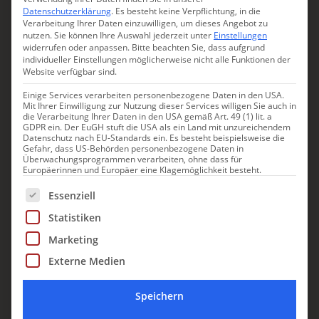
EMILIA-ROMAGNA
Datenschutzerklärung
.
Es besteht keine Verpflichtung, in die
Verarbeitung Ihrer Daten einzuwilligen, um dieses Angebot zu
nutzen.
Sie können Ihre Auswahl jederzeit unter
Einstellungen
widerrufen oder anpassen.
Bitte beachten Sie, dass aufgrund
individueller Einstellungen möglicherweise nicht alle Funktionen der
Website verfügbar sind.
Einige Services verarbeiten personenbezogene Daten in den USA.
Mit Ihrer Einwilligung zur Nutzung dieser Services willigen Sie auch in
die Verarbeitung Ihrer Daten in den USA gemäß Art. 49 (1) lit. a
GDPR ein. Der EuGH stuft die USA als ein Land mit unzureichendem
Datenschutz nach EU-Standards ein. Es besteht beispielsweise die
Gefahr, dass US-Behörden personenbezogene Daten in
Überwachungsprogrammen verarbeiten, ohne dass für
Europäerinnen und Europäer eine Klagemöglichkeit besteht.
Es folgt eine Liste der Service-Gruppen, für die eine Einwill
Essenziell
Statistiken
Eventvilla La Personala
Marketing
Exklusive Eventvilla in der Emilia-
Externe Medien
Romagna für Hochzeiten und
besondere Anlässe
Speichern