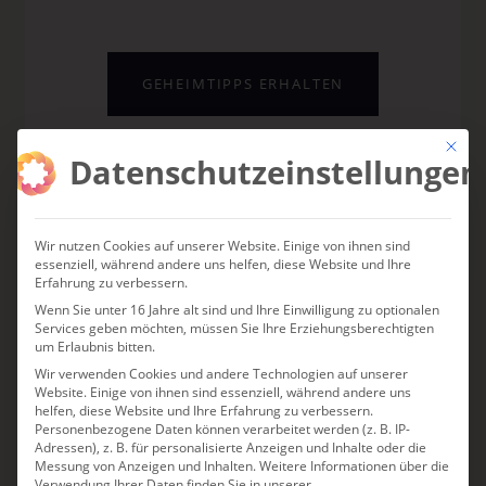
GEHEIMTIPPS ERHALTEN
Mit die
Datenschutzeinstellungen
KURATIERT VON ANJA FISCHER ·
KOSTENLOS · JEDERZEIT ABMELDBAR
Wir nutzen Cookies auf unserer Website. Einige von ihnen sind
essenziell, während andere uns helfen, diese Website und Ihre
Erfahrung zu verbessern.
Wenn Sie unter 16 Jahre alt sind und Ihre Einwilligung zu optionalen
Services geben möchten, müssen Sie Ihre Erziehungsberechtigten
um Erlaubnis bitten.
DAS KÖNNTE IHNEN
Wir verwenden Cookies und andere Technologien auf unserer
AUCH GEFALLEN
Website. Einige von ihnen sind essenziell, während andere uns
helfen, diese Website und Ihre Erfahrung zu verbessern.
Personenbezogene Daten können verarbeitet werden (z. B. IP-
Adressen), z. B. für personalisierte Anzeigen und Inhalte oder die
Messung von Anzeigen und Inhalten.
Weitere Informationen über die
Verwendung Ihrer Daten finden Sie in unserer