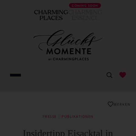
COMING SOON
CHARMING
CHARMING
PLACES
ESSENCE
MERKEN
PRESSE
|
PUBLIKATIONEN
Insidertipp Eisacktal in