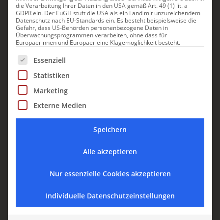
die Verarbeitung Ihrer Daten in den USA gemäß Art. 49 (1) lit. a
GDPR ein. Der EuGH stuft die USA als ein Land mit unzureichendem
Datenschutz nach EU-Standards ein. Es besteht beispielsweise die
DAS KÖNNTE IHNEN
Gefahr, dass US-Behörden personenbezogene Daten in
Überwachungsprogrammen verarbeiten, ohne dass für
Europäerinnen und Europäer eine Klagemöglichkeit besteht.
AUCH GEFALLEN
Es folgt eine Liste der Service-Gruppen, für die eine Einwill
Essenziell
Statistiken
Marketing
SULZANO
Externe Medien
Speichern
Alle akzeptieren
Nur essenzielle Cookies akzeptieren
Individuelle Datenschutzeinstellungen
Hotel Rivalago