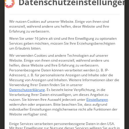
Datenschutzeinstellungen
Auszeit.
Entdecken Sie neue Charmingplaces,
Wir nutzen Cookies auf unserer Website. Einige von ihnen sind
persönliche Geheimtipps, Rezepte und
essenziell, während andere uns helfen, diese Website und Ihre
Erfahrung zu verbessern.
besondere Reisegeschichten – direkt in
Wenn Sie unter 16 Jahre alt sind und Ihre Einwilligung zu optionalen
Ihrem Postfach.
Services geben möchten, müssen Sie Ihre Erziehungsberechtigten
um Erlaubnis bitten.
Wir verwenden Cookies und andere Technologien auf unserer
Website. Einige von ihnen sind essenziell, während andere uns
helfen, diese Website und Ihre Erfahrung zu verbessern.
Personenbezogene Daten können verarbeitet werden (z. B. IP-
GEHEIMTIPPS ERHALTEN
Adressen), z. B. für personalisierte Anzeigen und Inhalte oder die
Messung von Anzeigen und Inhalten.
Weitere Informationen über die
Verwendung Ihrer Daten finden Sie in unserer
Datenschutzerklärung
.
Es besteht keine Verpflichtung, in die
Verarbeitung Ihrer Daten einzuwilligen, um dieses Angebot zu
KURATIERT VON ANJA FISCHER ·
nutzen.
Sie können Ihre Auswahl jederzeit unter
Einstellungen
KOSTENLOS · JEDERZEIT ABMELDBAR
widerrufen oder anpassen.
Bitte beachten Sie, dass aufgrund
individueller Einstellungen möglicherweise nicht alle Funktionen der
Website verfügbar sind.
Einige Services verarbeiten personenbezogene Daten in den USA.
Mit Ihrer Einwilligung zur Nutzung dieser Services willigen Sie auch in