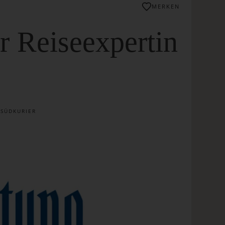
MERKEN
r Reiseexpertin
 SÜDKURIER