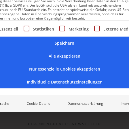
 dieser Services willigen Sie auch in die Verarbeitung Ihrer Daten in den USA 
 (1) lit. a GDPR ein. Der EuGH stuft die USA als ein Land mit unzureichendem
chutz nach EU-Standards ein. Es besteht beispielsweise die Gefahr, dass US-Be
enbezogene Daten in Überwachungsprogrammen verarbeiten, ohne dass für
erinnen und Europäer eine Klagemöglichkeit besteht.
gt eine Liste der Service-Gruppen, für die eine Einwilligung erte
Essenziell
Statistiken
Marketing
Externe Med
F
Speichern
HARMINGPLACE SPA-HOTEL BAD SCHÖRGAU
Alle akzeptieren
Nur essenzielle Cookies akzeptieren
Individuelle Datenschutzeinstellungen
rache
Cookie-Details
Datenschutzerklärung
Impr
CHARMINGPLACES NEWSLETTER