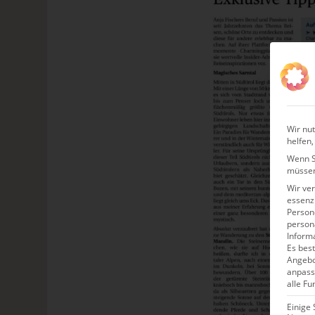
Wir nut
helfen,
Wenn Si
müssen
Wir ve
essenzi
Persone
person
Inform
Es best
Angebo
anpass
alle Fu
Einige 