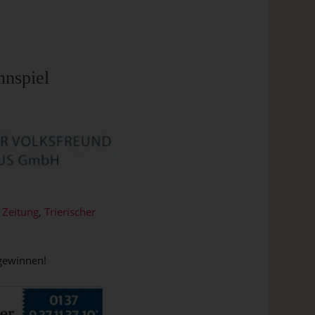
nnspiel
 Zeitung
,
Trierischer
 gewinnen!