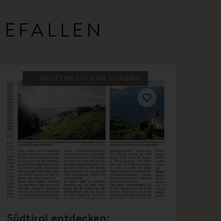
GEFALLEN
REISETIPP VÖLS AM SCHLERN
Südtirol entdecken: