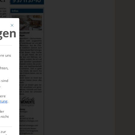
Mit diesem Button wird der Dialog geschlossen. Seine Funktionalität ist ide
gen
ere uns
hten,
 sind
.
tere
ärung
.
der
 nicht
 zur