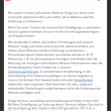
Wir nutzen Cookies auf unserer Website. Einige von ihnen sind
essenziell, während andere uns helfen, diese Website und Ihre
Erfahrung zu verbessern.
Wenn Sie unter 16 Jahre alt sind und Ihre Einwilligung zu optionalen
Services geben möchten, müssen Sie Ihre Erziehungsberechtigten
um Erlaubnis bitten.
Damals noch als Anwältin schuf Emanuela einen kleinen,
Wir verwenden Cookies und andere Technologien auf unserer
überdachten Ruheplatz im eigenen Garten. Zunächst für
Website. Einige von ihnen sind essenziell, während andere uns
sich und Freunde, für gemeinsame Momente und
helfen, diese Website und Ihre Erfahrung zu verbessern.
Personenbezogene Daten können verarbeitet werden (z. B. IP-
naturnahe Entspannung.
Adressen), z. B. für personalisierte Anzeigen und Inhalte oder die
Messung von Anzeigen und Inhalten.
Weitere Informationen über die
Ihre sichere Hand für Interieur machte das Zelt nicht nur
Verwendung Ihrer Daten finden Sie in unserer
Datenschutzerklärung
.
Es besteht keine Verpflichtung, in die
komfortabel, sondern begeisterte mit seinem eleganten
Verarbeitung Ihrer Daten einzuwilligen, um dieses Angebot zu
nutzen.
Sie können Ihre Auswahl jederzeit unter
Einstellungen
Ambiente. „Von dort bis zur Umwandlung in eine
widerrufen oder anpassen.
Bitte beachten Sie, dass aufgrund
romantische Suite war es nur ein kleiner Schritt“,
individueller Einstellungen möglicherweise nicht alle Funktionen der
Website verfügbar sind.
erinnert sich die Italienerin heute.
Einige Services verarbeiten personenbezogene Daten in den USA.
Im Jahre 2010 wird das Glamping Canonici di San Marco
Mit Ihrer Einwilligung zur Nutzung dieser Services willigen Sie auch in
die Verarbeitung Ihrer Daten in den USA gemäß Art. 49 (1) lit. a
in der englischen Zeitung
The Guardian
bereits zu den