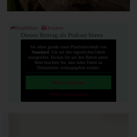
Empfehlen
Drucken
Diesen Beitrag als Podcast hören
Sie sehen gerade einen Platzhalterinhalt von
Standard
. Um auf den eigentlichen Inhalt
zuzugreifen, klicken Sie auf den Button unten.
Bitte beachten Sie, dass dabei Daten an
Drittanbieter weitergegeben werden.
Inhalt entsperren
Weitere Informationen
Inhaltsverzeichnis
Das außergewöhnliche Urlaubsdomizil Canonici di