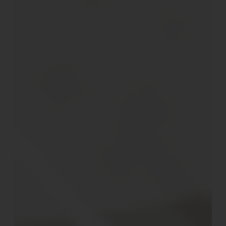
Gespür fürs Detail eingerichteten Gebäude auf dem
Areal ein altes Gemäuer in ehemals landwirtschaftlicher
Nutzung ein hausgemachtes Frühstück.
Unter hohen Decken, umrahmt von Backsteinwänden
stehen dekorierte Tische, an denen kleine gebackene
Köstlichkeiten, italienische Salami, frisches Obst oder
Müsli mit Joghurt zu einer großen Tasse Kaffee verzehrt
werden können.
Benachbart liegt der Weinkeller des Glamping Canonici
di San Marco. Hier können Gäste sich mit einem
fachkundigen Rat versorgen lassen oder auch ein
schickes Picknick bestellen, das mittags oder abends in
einem der idyllischen Sitzplätze des Grundstücks oder
im Zelt verzehrt werden kann.
Die Gastgeber bieten außerdem noch weitere Erlebnis-