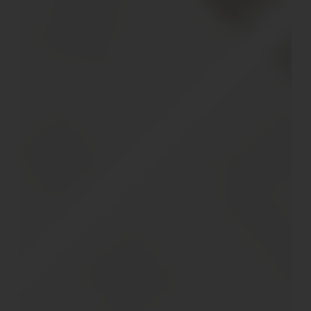
Service außerhalb der Zelte
Inmitten des Grüns der Glamping-Anlage können die
Gäste der Anlage
Glamping Canonici di San Marco
seit
dem Jahr 2022 ein erfrischendes Bad im neuen
Swimming-Pool nehmen, auf einer der Sonnenliegen
relaxen oder sich auf der überdachten Pool-Terrasse
aufhalten.
Die Gäste erwartet im ebenfalls liebevoll und mit viel