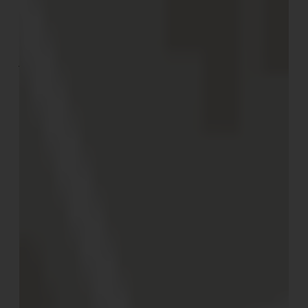
Ruhe, die sich von anderen Camping-Erlebnissen
sowieso, aber auch von einem Hotelaufenthalt
unterscheiden, sagt Emanuela: „Beim Glamping verfügt
jede Unterkunft über 600 bis 1000 Quadratmeter
private Freifläche zusätzlich zu den 40 bis 60
Quadratmetern Wohnfläche des Zeltes, wo der Gast die
Natur ungestört genießen kann.“
Weiter sei die Ausstattung, als auch das Angebot
verantwortlich für den Erfolg des Konzepts. „Ein privates
Bad im eigenen Zelt, raffinierte Möbel, einzigartige
Stücke für jedes Zelt, Ad-hoc-Services für jeden Kunden
und eine begrenzte Anzahl von Gästen.“