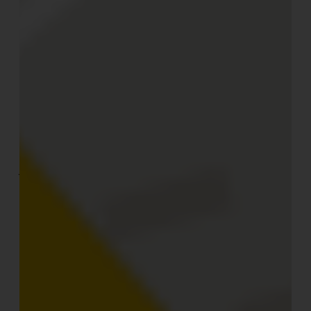
stehen insgesamt 6 Zelthäuser und zudem gibt es noch
zwei Zimmer im Gästehaus.
Bei den Zelthäusern sind jeweils 2 für fünf, vier oder
zwei Gäste ausgerichtet. Die Zimmer bieten einmal für
vier Gäste Platz und einmal für zwei. Insgesamt können
in den Unterkünften der Glamping-Anlage maximal 25
Gäste unterkommen.
Jedes Zelt ist individuell und nach einem anderen Stil-
Motto eingerichtet, sie ähneln sich aber in Ausstattung
und luxuriösem Ambiente. Neben einem großzügigen
Doppelbett und gegebenenfalls Einzelbetten verfügen
die Zelte über zahlreiche weitere gemütliche
Sitzmöglichkeiten, raumtrennende Vorhänge und viele
liebevolle Details, die ein gemütliches Flair schaffen.
Ein eigenes Bad ermöglicht die individuelle und private