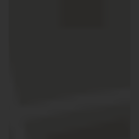
PERSÖNLICHES ANGEBOT ANFORDERN
Vorteile mit
Glücksmomente
Charmingplaces
sichern
Nennen Sie bei Buchung das Stichwort
“Charmingplaces” und Sie erhalten als
Special:
Einen charmanten Willkommensgruß