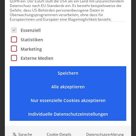
GDPR ein. Der EuGH stuft die USA als ein Land mit unzureichendem
Datenschutz nach EU-Standards ein. Es besteht beispielsweise die
besten zehn in Europa gewählt.
Gefahr, dass US-Behörden personenbezogene Daten in
Überwachungsprogrammen verarbeiten, ohne dass für
Europäerinnen und Europäer eine Klagemöglichkeit besteht.
Es folgt eine Liste der Service-Gruppen, für die eine Einwill
Essenziell
Statistiken
Marketing
Externe Medien
Speichern
Alle akzeptieren
Nur essenzielle Cookies akzeptieren
Individuelle Datenschutzeinstellungen
Sprache
Cookie-Details
Datenschutzerklärung