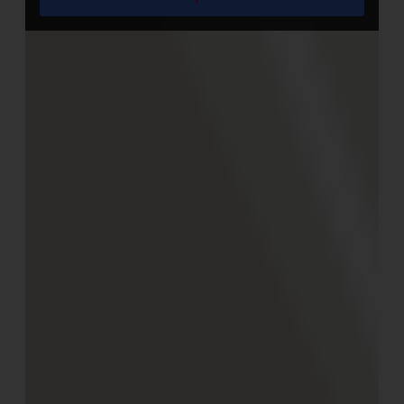
Und bei den verwendeten Ressourcen achten die
Gastgeber ebenfalls auf Nachhaltigkeit, berichtet
Emanuela:
„Glamping ermöglicht es auch, den Tourismus außerhalb
der gewöhnlichen Routen des Massentourismus
anzuziehen, in dezentralisierten und schönen Orten, die es
verdienen, von einem ethischen Tourismus entdeckt zu
werden, der die lokalen kulturellen und gastronomischen
Traditionen liebt und sie respektiert.“