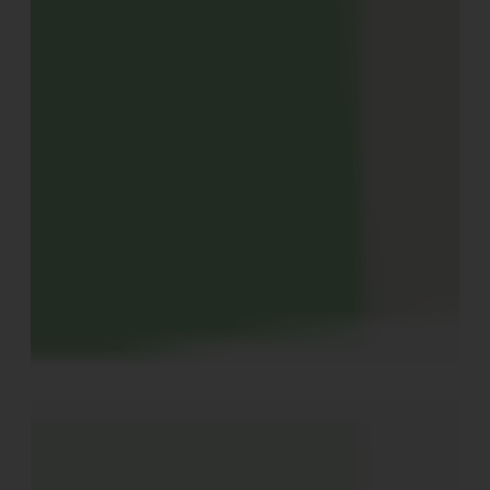
Wir reisen zurück in die späte Renaissance. Während der
Adel schon im vergangenen Jahrhundert all sommerlich
gerne von dem Stadtpalais in Sommerresidenzen
wechselte, etablierte sich diese Gepflogenheit auch