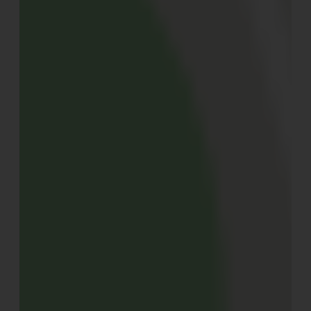
Überdachte Oasen der Ruhe, die durch zahlreiche
Vorhänge in jede Himmelsrichtung den Blick ins Grüne
freigeben. Dazwischen verspielte Details, ein Baldachin
über dem Bett, Kerzen, die auf silbernen Stützen thronen
oder mit goldenen Mustern verzierte Gläser auf
verschnörkelten Schemeln.
Auf seltsame Weise irritiert die pittoreske Dekoration
nicht in ihrem natürlichen Umfeld, obwohl sie eher eine
barocke Residenz vermuten lassen würde. Eine Gefühl
der Symbiose, trotz Gegensätzlichkeit, die sich irgendwo
im Ursprung der europäischen Urlaubskultur vermuten
lässt.