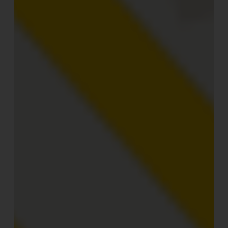
Nutzung, abseits des Areals. Je nach Wunsch können
Gäste mit einer Klimaanlage oder einem Pellet-Ofen die
Temperatur im Zelt nach persönlichem Wunsch
anpassen.
Ausstattung & Service
Glamping Canonici di San Marco
Zelte: eigenes Bad, Wäscheservice, Klimaanlage
und Pellet-Ofen, Minibar
Anlage: Frühstück, Picknick-Service, W-Lan,
Weinkeller, Swimming-Pool
Haustiere: Hunde sind erlaubt (Zusatzkosten).
Rollstuhlgerecht/barrierefrei: Die Anlage ist nicht
barrierefrei.