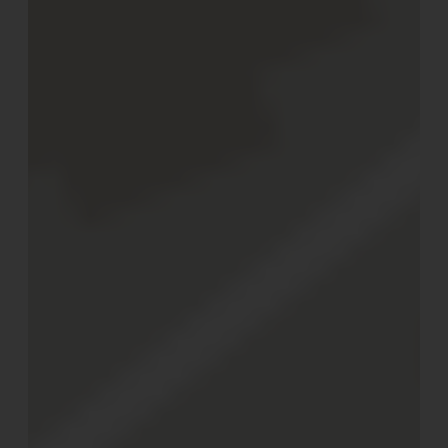
Routen, die einst von den Vorgängern des heutigen
Massentourismus beschritten wurden und von denen
heute kleine Pfade zu eben diesen Orten führen. Orte,
die keine großen Villen beherbergen müssen und eben
dieses Lebensgefühl erwachen lassen.
Orte der Idylle, die nicht nur mitten in der Natur liegen,
sondern sich an sie und ihren Lauf anschmiegen und
dennoch oder gerade deshalb den größten Luxus bieten,
den wir uns heute schenken können.
Die Glamping-Unterkünfte
Auf dem Areal des Glamping Canonici di San Marco