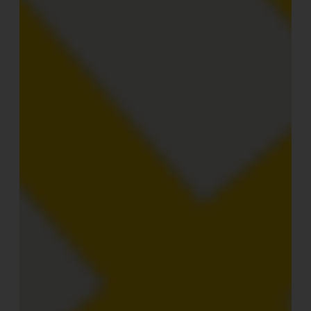
CIN: IT027024B5CM57G576
Charming
Charming Luxury
Luxury