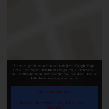
Sie sehen gerade einen Platzhalterinhalt von
Google Maps
.
Um auf den eigentlichen Inhalt zuzugreifen, klicken Sie auf
Doch nicht nur die Gäste profitieren vom
Glamping
.
die Schaltfläche unten. Bitte beachten Sie, dass dabei Daten an
Drittanbieter weitergegeben werden.
Auch die Natur kommt bei dieser Art des Urlaubs gut
Mehr Informationen
weg. Die Zelte brauchen keine Fundamente und können
Alle Karten entsperren
innerhalb eines Tages auf- oder abgebaut werden und
lassen somit den Boden unversehrt.
Erforderlichen Service akzeptieren und Inhalte
entsperren