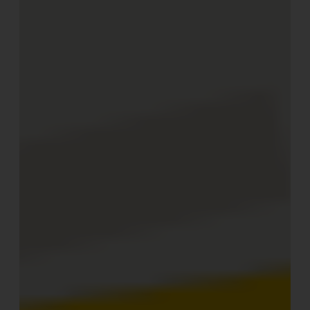
Anwesen im Hinterland der venezianischen Lagune im
Nordosten von
Italien
, umgeben von Weizenfeldern und
Obstgärten.
Die Zelt-Suiten, die zahlreichen kleinen Gelegenheiten
zur Entspannung und die Umfunktionierung der
Barchessa zum Frühstückssaal werden immer noch von
Emanuela und Alessandros Frau Monica Greco gestaltet.
"Diskreter Luxus“, so würden sie den Stil selbst
beschreiben.