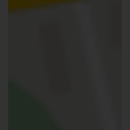
Ein wahrhaft außergewöhnliches Camping-
Erlebnis
Das glamouröse Camping-Erlebnis wird von Canonici di
San Marco auf italienische Weise interpretiert: Um sich
von einer Reise ins Resort
Canonici di San Marco
verzaubern zu lassen, reicht eigentlich ein Blick auf die
Fotos der Anlage.