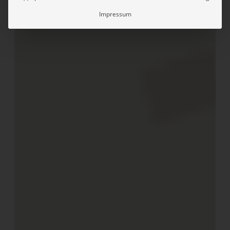
Impressum
Nah an und mit der Natur
Der Erfolg führt zu Veränderungen. Im Jahre 2014 zieht
das Glamping Canonici di San Marco auf das Areal der
Villa Pomai Muneratti, einer venezianischen Villa aus
dem 17. Jahrhundert, die Alessandro Muneratti, einem
Freund Emanuelas gehört. Das Glamping ist neben der
alten Barchessa, einem Gemäuer, das ebenfalls aus dem
17. Jahrhundert stammt, untergebracht. Dieses diente
ursprünglich zur landwirtschaftlichen Lagerung.
Aus dieser Partnerschaft wächst das heutige Glamping-