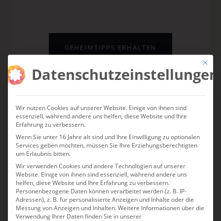
GEHEIMTIPPS ERHALTEN
Mit die
Datenschutzeinstellungen
KURATIERT VON ANJA FISCHER ·
KOSTENLOS · JEDERZEIT ABMELDBAR
Wir nutzen Cookies auf unserer Website. Einige von ihnen sind
essenziell, während andere uns helfen, diese Website und Ihre
Erfahrung zu verbessern.
Wenn Sie unter 16 Jahre alt sind und Ihre Einwilligung zu optionalen
Services geben möchten, müssen Sie Ihre Erziehungsberechtigten
um Erlaubnis bitten.
Wir verwenden Cookies und andere Technologien auf unserer
DAS KÖNNTE IHNEN
Website. Einige von ihnen sind essenziell, während andere uns
helfen, diese Website und Ihre Erfahrung zu verbessern.
AUCH GEFALLEN
Personenbezogene Daten können verarbeitet werden (z. B. IP-
Adressen), z. B. für personalisierte Anzeigen und Inhalte oder die
Messung von Anzeigen und Inhalten.
Weitere Informationen über die
Verwendung Ihrer Daten finden Sie in unserer