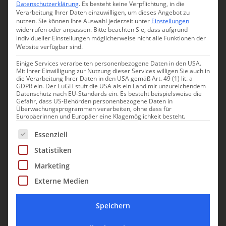
Datenschutzerklärung
.
Es besteht keine Verpflichtung, in die
Verarbeitung Ihrer Daten einzuwilligen, um dieses Angebot zu
SULZANO
nutzen.
Sie können Ihre Auswahl jederzeit unter
Einstellungen
widerrufen oder anpassen.
Bitte beachten Sie, dass aufgrund
individueller Einstellungen möglicherweise nicht alle Funktionen der
Website verfügbar sind.
Einige Services verarbeiten personenbezogene Daten in den USA.
Mit Ihrer Einwilligung zur Nutzung dieser Services willigen Sie auch in
die Verarbeitung Ihrer Daten in den USA gemäß Art. 49 (1) lit. a
GDPR ein. Der EuGH stuft die USA als ein Land mit unzureichendem
Datenschutz nach EU-Standards ein. Es besteht beispielsweise die
Gefahr, dass US-Behörden personenbezogene Daten in
Überwachungsprogrammen verarbeiten, ohne dass für
Europäerinnen und Europäer eine Klagemöglichkeit besteht.
Es folgt eine Liste der Service-Gruppen, für die eine Einwill
Essenziell
Hotel Rivalago
Statistiken
Zimmer mit Seeblick: Hotel
Marketing
Rivalago
Externe Medien
Kann es sein, dass Sie noch nie vom Lago d’Iseo
Speichern
gehört haben? Obwohl es der viertgrößte See der