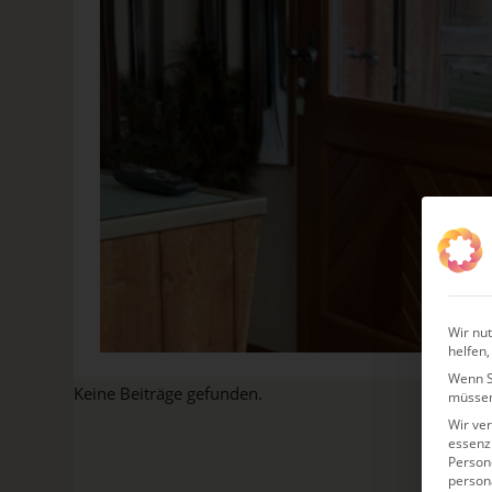
Wir nut
helfen,
Wenn Si
Keine Beiträge gefunden.
müssen
Wir ve
essenzi
Persone
person