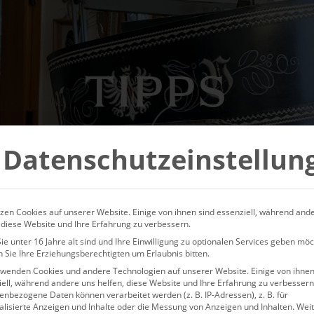
TIPPS
Datenschutzeinstellun
zen Cookies auf unserer Website. Einige von ihnen sind essenziell, während and
 diese Website und Ihre Erfahrung zu verbessern.
e unter 16 Jahre alt sind und Ihre Einwilligung zu optionalen Services geben möc
 Sie Ihre Erziehungsberechtigten um Erlaubnis bitten.
rwenden Cookies und andere Technologien auf unserer Website. Einige von ihnen
ell, während andere uns helfen, diese Website und Ihre Erfahrung zu verbessern
1 – 497 VON 497
nbezogene Daten können verarbeitet werden (z. B. IP-Adressen), z. B. für
alisierte Anzeigen und Inhalte oder die Messung von Anzeigen und Inhalten.
Wei