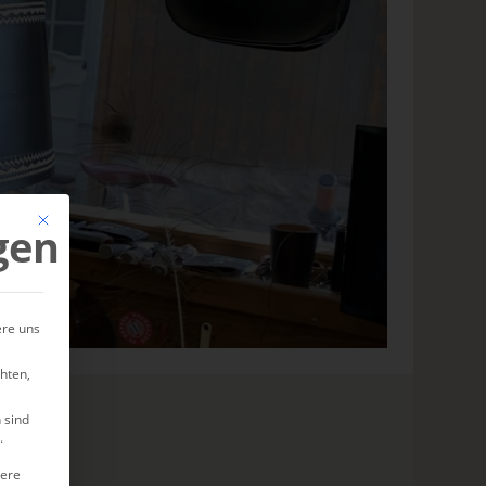
Mit diesem Button wird der Dialog geschlossen. Seine Funktionalität ist ide
gen
ere uns
hten,
 sind
.
tere