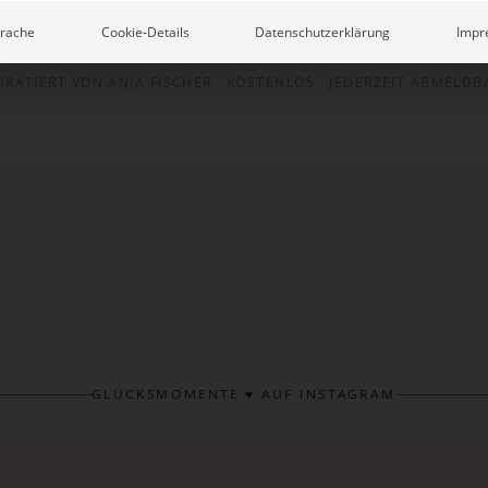
rache
Cookie-Details
Datenschutzerklärung
Impr
URATIERT VON ANJA FISCHER · KOSTENLOS · JEDERZEIT ABMELDB
GLÜCKSMOMENTE ♥ AUF INSTAGRAM