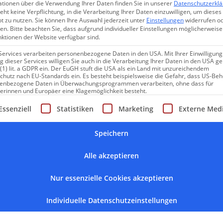
ationen über die Verwendung Ihrer Daten finden Sie in unserer
Datenschutzerkl
eht keine Verpflichtung, in die Verarbeitung Ihrer Daten einzuwilligen, um dieses
t zu nutzen.
Sie können Ihre Auswahl jederzeit unter
Einstellungen
widerrufen o
en.
Bitte beachten Sie, dass aufgrund individueller Einstellungen möglicherweise
nktionen der Website verfügbar sind.
Services verarbeiten personenbezogene Daten in den USA. Mit Ihrer Einwilligung
 dieser Services willigen Sie auch in die Verarbeitung Ihrer Daten in den USA 
 (1) lit. a GDPR ein. Der EuGH stuft die USA als ein Land mit unzureichendem
chutz nach EU-Standards ein. Es besteht beispielsweise die Gefahr, dass US-Be
enbezogene Daten in Überwachungsprogrammen verarbeiten, ohne dass für
erinnen und Europäer eine Klagemöglichkeit besteht.
CHARMINGPLACES NEWSLETTER
gt eine Liste der Service-Gruppen, für die eine Einwilligung erte
Essenziell
Statistiken
Marketing
Externe Med
Lassen Sie sich inspirieren.
Speichern
Entdecken Sie neue Charmingplaces, exklusive Angebote und
Alle akzeptieren
persönliche Reisetipps direkt in Ihrem Postfach.
Nur essenzielle Cookies akzeptieren
Individuelle Datenschutzeinstellungen
GEHEIMTIPPS ERHALTEN