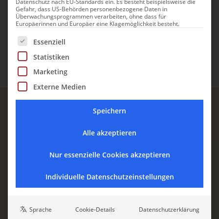
Datenschutz nach EU-Standards ein. Es besteht beispielsweise die
Weg in Kauf.
Gefahr, dass US-Behörden personenbezogene Daten in
Überwachungsprogrammen verarbeiten, ohne dass für
Europäerinnen und Europäer eine Klagemöglichkeit besteht.
Es folgt eine Liste der Service-Gruppen, für die eine Einwill
Essenziell
Statistiken
Marketing
Externe Medien
Speichern
Alle akzeptieren
Nur essenzielle Cookies akzeptieren
CHARMINGPLACES NEWSLETTER
Individuelle Datenschutzeinstellungen
Inspiration für Ihre nächste
Auszeit.
Sprache
Cookie-Details
Datenschutzerklärung