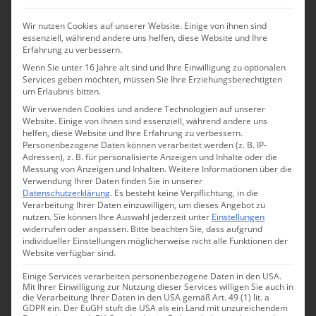
Wir nutzen Cookies auf unserer Website. Einige von ihnen sind
essenziell, während andere uns helfen, diese Website und Ihre
Erfahrung zu verbessern.
Wenn Sie unter 16 Jahre alt sind und Ihre Einwilligung zu optionalen
Services geben möchten, müssen Sie Ihre Erziehungsberechtigten
um Erlaubnis bitten.
Wir verwenden Cookies und andere Technologien auf unserer
Website. Einige von ihnen sind essenziell, während andere uns
helfen, diese Website und Ihre Erfahrung zu verbessern.
Angelika Schwaff
Personenbezogene Daten können verarbeitet werden (z. B. IP-
Adressen), z. B. für personalisierte Anzeigen und Inhalte oder die
Food Kolumnistin & Reisebloggerin – Autorin
Messung von Anzeigen und Inhalten.
Weitere Informationen über die
Verwendung Ihrer Daten finden Sie in unserer
Datenschutzerklärung
.
Es besteht keine Verpflichtung, in die
Angelika hat ihre Berufung gefunden und
Verarbeitung Ihrer Daten einzuwilligen, um dieses Angebot zu
nimmt ihre Leser mit auf kulinarische Reisen.
nutzen.
Sie können Ihre Auswahl jederzeit unter
Einstellungen
widerrufen oder anpassen.
Bitte beachten Sie, dass aufgrund
Unter anderem auch die Leser von ZEIT
individueller Einstellungen möglicherweise nicht alle Funktionen der
ONLINE. Sie hat Journalistik studiert, als
Website verfügbar sind.
Dokumentarfilmerin gearbeitet und war bis
Einige Services verarbeiten personenbezogene Daten in den USA.
Mit Ihrer Einwilligung zur Nutzung dieser Services willigen Sie auch in
2012 Pressesprecherin von Germanwings.
die Verarbeitung Ihrer Daten in den USA gemäß Art. 49 (1) lit. a
GDPR ein. Der EuGH stuft die USA als ein Land mit unzureichendem
Noch immer nimmt sie für gutes Essen jeden