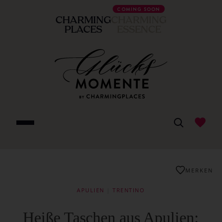
COMING SOON
CHARMING
CHARMING
PLACES
ESSENCE
MERKEN
APULIEN
|
TRENTINO
Heiße Taschen aus Apulien: