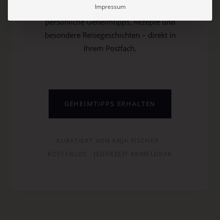
Impressum
Entdecken Sie neue Charmingplaces,
persönliche Geheimtipps, Rezepte und
besondere Reisegeschichten – direkt in
Ihrem Postfach.
GEHEIMTIPPS ERHALTEN
KURATIERT VON ANJA FISCHER ·
KOSTENLOS · JEDERZEIT ABMELDBAR