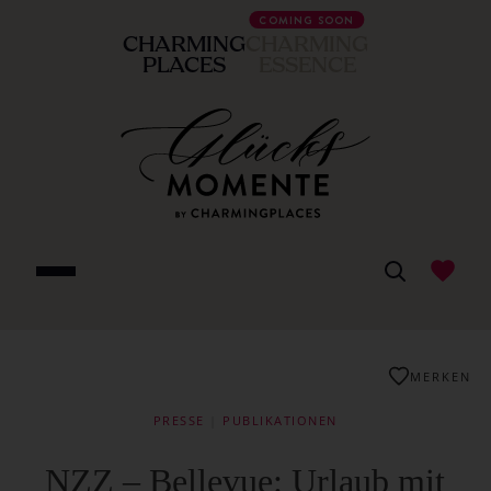
COMING SOON
CHARMING
CHARMING
PLACES
ESSENCE
MERKEN
PRESSE
|
PUBLIKATIONEN
NZZ – Bellevue: Urlaub mit