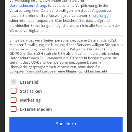
Verwendung Ihrer Daten finden Sie in unserer
Datenschutzerklärung
.
Es besteht keine Verpflichtung, in die
Verarbeitung Ihrer Daten einzuwilligen, um dieses Angebot zu
nutzen.
Sie können Ihre Auswahl jederzeit unter
Einstellungen
SULZANO
widerrufen oder anpassen.
Bitte beachten Sie, dass aufgrund
individueller Einstellungen möglicherweise nicht alle Funktionen der
Website verfügbar sind.
Einige Services verarbeiten personenbezogene Daten in den USA.
Mit Ihrer Einwilligung zur Nutzung dieser Services willigen Sie auch in
die Verarbeitung Ihrer Daten in den USA gemäß Art. 49 (1) lit. a
GDPR ein. Der EuGH stuft die USA als ein Land mit unzureichendem
Datenschutz nach EU-Standards ein. Es besteht beispielsweise die
Gefahr, dass US-Behörden personenbezogene Daten in
Überwachungsprogrammen verarbeiten, ohne dass für
Europäerinnen und Europäer eine Klagemöglichkeit besteht.
Es folgt eine Liste der Service-Gruppen, für die eine Einwill
Essenziell
Hotel Rivalago
Statistiken
Zimmer mit Seeblick: Hotel
Marketing
Rivalago
Externe Medien
Speichern
Kann es sein, dass Sie noch nie vom Lago d’Iseo