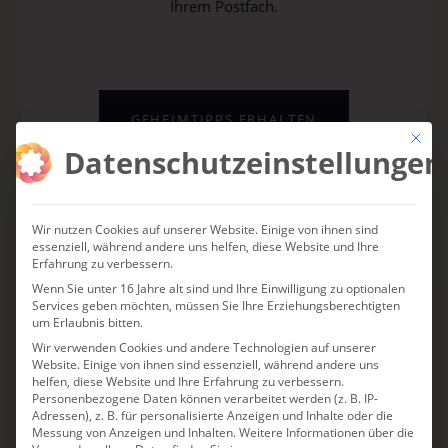
Ihrem Postfach.
GEHEIMTIPPS ERHALTEN
Mit die
Datenschutzeinstellungen
KURATIERT VON ANJA FISCHER ·
KOSTENLOS · JEDERZEIT ABMELDBAR
Wir nutzen Cookies auf unserer Website. Einige von ihnen sind
essenziell, während andere uns helfen, diese Website und Ihre
Erfahrung zu verbessern.
Wenn Sie unter 16 Jahre alt sind und Ihre Einwilligung zu optionalen
Services geben möchten, müssen Sie Ihre Erziehungsberechtigten
um Erlaubnis bitten.
Wir verwenden Cookies und andere Technologien auf unserer
DAS KÖNNTE IHNEN
Website. Einige von ihnen sind essenziell, während andere uns
helfen, diese Website und Ihre Erfahrung zu verbessern.
AUCH GEFALLEN
Personenbezogene Daten können verarbeitet werden (z. B. IP-
Adressen), z. B. für personalisierte Anzeigen und Inhalte oder die
Messung von Anzeigen und Inhalten.
Weitere Informationen über die