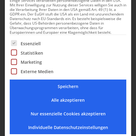
Einige Services verarbeiten personenbezogene Daten in den USA.
Mit Ihrer Einwilligung zur Nutzung dieser Services willigen Sie auch in
die Verarbeitung Ihrer Daten in den USA gemäß Art. 49 (1) lit. a
GDPR ein. Der EuGH stuft die USA als ein Land mit unzureichendem
Datenschutz nach EU-Standards ein. Es besteht beispielsweise die
Gefahr, dass US-Behörden personenbezogene Daten in
Fotos: © Michael Beck
Überwachungsprogrammen verarbeiten, ohne dass für
Europäerinnen und Europäer eine Klagemöglichkeit besteht.
Es folgt eine Liste der Service-Gruppen, für die eine Einwill
Rätselhafte Fragmente des Unbewussten
Essenziell
Statistiken
Ähnelt diese Arbeitsweise nicht dem morgendlichen
Zusammenklauben eines Traums? Mir erscheint sie wie
Marketing
das Verbinden von Versatzstücken der Erinnerung, was
Externe Medien
uns nie vollständig gelingen kann.
Speichern
Dennoch: Fragmente des Unbewussten rücken beim
Erinnern ins Bewusstsein und entfalten ihre rätselhafte
Alle akzeptieren
Anziehungskraft. So wie Becks Traumtheater-Bilder.
Nur essenzielle Cookies akzeptieren
Das Collagehafte und Fragmentarische haftet auch den
Individuelle Datenschutzeinstellungen
fertigen Werken noch an und macht im Zusammenspiel