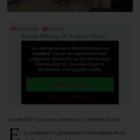
Empfehlen
Drucken
Diesen Beitrag als Podcast hören
Sie sehen gerade einen Platzhalterinhalt von
Standard
. Um auf den eigentlichen Inhalt
zuzugreifen, klicken Sie auf den Button unten.
Bitte beachten Sie, dass dabei Daten an
Drittanbieter weitergegeben werden.
Inhalt entsperren
Weitere Informationen
Header-Bild "Kulturtipp Bodensee":
© Mareike Dietrich
E
in pragmatisch gestaltetes Gewerbegebäude im