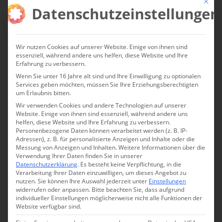
Mit die
Datenschutzeinstellungen
Die Bildelemente seiner Traumtheater findet er im
Internet. Bei der Websuche leitet ihn seine Intuition,
meist entscheidet er spontan aus dem Bauch heraus,
Wir nutzen Cookies auf unserer Website. Einige von ihnen sind
was in die Komposition aufgenommen wird.
essenziell, während andere uns helfen, diese Website und Ihre
Erfahrung zu verbessern.
Wenn Sie unter 16 Jahre alt sind und Ihre Einwilligung zu optionalen
Services geben möchten, müssen Sie Ihre Erziehungsberechtigten
um Erlaubnis bitten.
Wir verwenden Cookies und andere Technologien auf unserer
Website. Einige von ihnen sind essenziell, während andere uns
helfen, diese Website und Ihre Erfahrung zu verbessern.
Personenbezogene Daten können verarbeitet werden (z. B. IP-
Adressen), z. B. für personalisierte Anzeigen und Inhalte oder die
Messung von Anzeigen und Inhalten.
Weitere Informationen über die
Verwendung Ihrer Daten finden Sie in unserer
Datenschutzerklärung
.
Es besteht keine Verpflichtung, in die
Verarbeitung Ihrer Daten einzuwilligen, um dieses Angebot zu
nutzen.
Sie können Ihre Auswahl jederzeit unter
Einstellungen
widerrufen oder anpassen.
Bitte beachten Sie, dass aufgrund
individueller Einstellungen möglicherweise nicht alle Funktionen der
Website verfügbar sind.