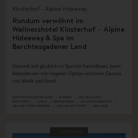
Klosterhof – Alpine Hideaway
Rundum verwöhnt im
Wellnesshotel Klosterhof – Alpine
Hideaway & Spa im
Berchtesgadener Land
Gesund und glücklich im Spa mit Kaminfeuer, beim
Abendessen mit veganer Option und beim Genuss
von Musik und Kunst.
BERCHTESGADENER LAND
BAYERN
DEUTSCHLAND
ECO HOTELS
LUXUS
OBERBAYERN
ROLLSTUHLGERECHT
URLAUB IN DEN BERGEN
URLAUB MIT HUND
WELLNESS
SCHEFFAU