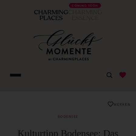
COMING SOON
CHARMING
CHARMING
PLACES
ESSENCE
MERKEN
BODENSEE
Kulturtipp Bodensee: Das