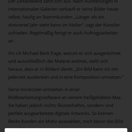
Der Zeitaufwand zahlt sich aus. Nach Ausstellungen in
internationalen Galerien verkauft er seine Bilder heute
selbst, häufig an Stammkunden. „Länger als ein
dreiviertel Jahr steht keins im Atelier“, sagt der Künstler
zufrieden. Regelmäßig fertigt er auch Auftragsarbeiten
an.
Als ich Michael Beck frage, warum er sich ausgerechnet
und ausschließlich der Malerei widmet, stellt sich
heraus, dass er in Bildern denkt. „Ein Bild kann ich mir
jederzeit ausdenken und in eine Komposition umsetzen.“
Seine Vorskizzen entstehen in einer
Bildbearbeitungssoftware an seinem heißgeliebten Mac.
Sie haben jedoch nichts Skizzenhaftes, sondern sind
perfekt ausgearbeitete digitale Artworks. So können
Becks Kunden ein Motiv auswählen, noch bevor das Bild
gemalt ist.