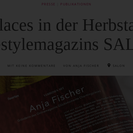
PRESSE
|
PUBLIKATIONEN
aces in der Herbst
estylemagazins S
MIT
KEINE KOMMENTARE
VON ANJA FISCHER
SALON