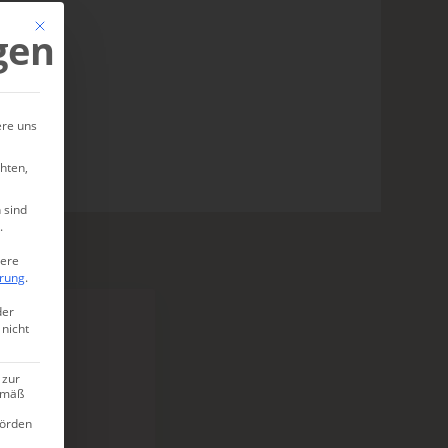
Mit diesem Button wird der Dialog geschlossen. Seine Funktionalität ist ide
gen
ere uns
hten,
 sind
.
tere
ärung
.
der
 nicht
 zur
gemäß
hörden