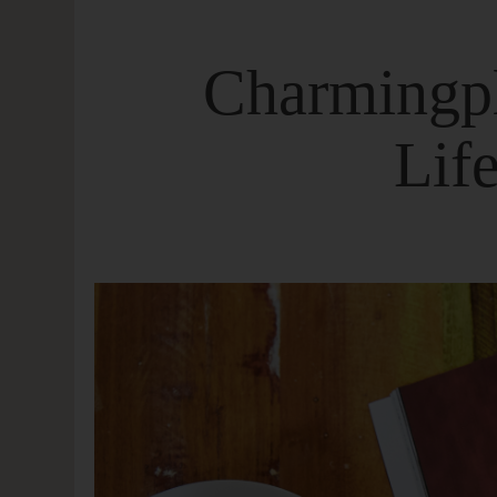
Charmingpl
Lif