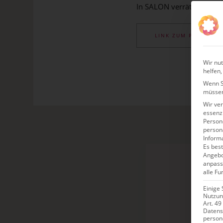
In SALON verrät sie ihre L
LINK ZUM PDF
Wir nut
helfen,
Wenn Si
müssen
Wir ve
essenzi
Persone
person
Inform
Es best
Angebo
anpass
alle Fu
Einige 
Nutzung
Art. 49
Datens
person