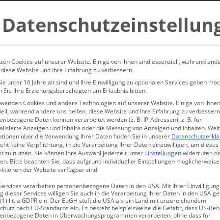
ieblingsorte...
Datenschutzeinstellun
zen Cookies auf unserer Website. Einige von ihnen sind essenziell, während and
 diese Website und Ihre Erfahrung zu verbessern.
e unter 16 Jahre alt sind und Ihre Einwilligung zu optionalen Services geben möc
 Sie Ihre Erziehungsberechtigten um Erlaubnis bitten.
rwenden Cookies und andere Technologien auf unserer Website. Einige von ihnen
ell, während andere uns helfen, diese Website und Ihre Erfahrung zu verbessern
nbezogene Daten können verarbeitet werden (z. B. IP-Adressen), z. B. für
alisierte Anzeigen und Inhalte oder die Messung von Anzeigen und Inhalten.
Wei
ationen über die Verwendung Ihrer Daten finden Sie in unserer
Datenschutzerkl
eht keine Verpflichtung, in die Verarbeitung Ihrer Daten einzuwilligen, um dieses
t zu nutzen.
Sie können Ihre Auswahl jederzeit unter
Einstellungen
widerrufen o
en.
Bitte beachten Sie, dass aufgrund individueller Einstellungen möglicherweise
nktionen der Website verfügbar sind.
CHARMINGPLACES NEWSLETTER
Services verarbeiten personenbezogene Daten in den USA. Mit Ihrer Einwilligung
 dieser Services willigen Sie auch in die Verarbeitung Ihrer Daten in den USA 
Inspiration für Ihre nächste Auszeit.
 (1) lit. a GDPR ein. Der EuGH stuft die USA als ein Land mit unzureichendem
chutz nach EU-Standards ein. Es besteht beispielsweise die Gefahr, dass US-Be
enbezogene Daten in Überwachungsprogrammen verarbeiten, ohne dass für