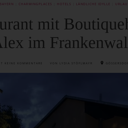
BAYERN
|
CHARMINGPLACES
|
HOTELS
|
LÄNDLICHE IDYLLE
|
URLAU
urant mit Boutiqueh
lex im Frankenwa
IT
KEINE KOMMENTARE
VON LYDIA STÖFLMAYR
GÖSSERSDO