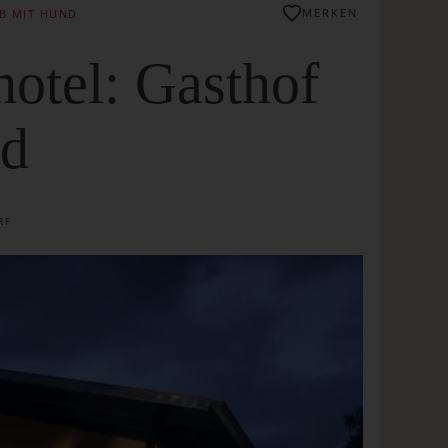
MERKEN
B MIT HUND
otel: Gasthof
ld
RF