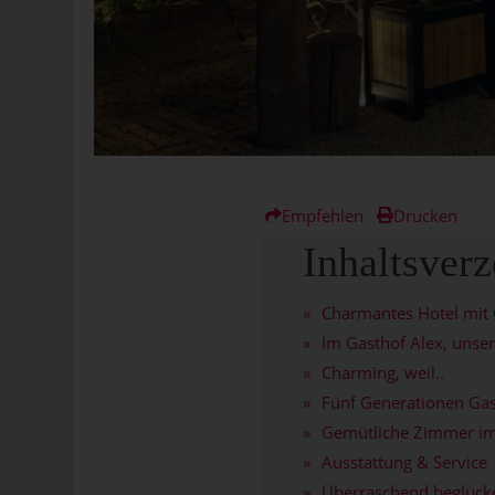
Empfehlen
Drucken
Inhaltsverz
Charmantes Hotel mit
Im Gasthof Alex, unse
Charming, weil..
Fünf Generationen Gas
Gemütliche Zimmer im
Ausstattung & Service
Überraschend beglücke