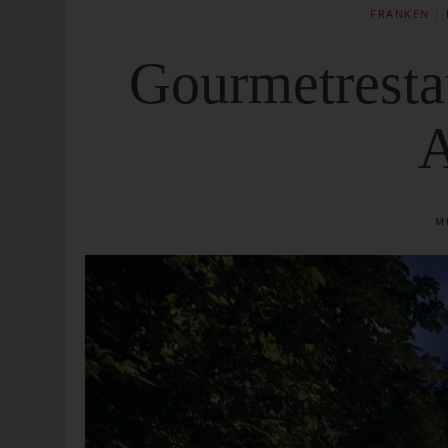
FRANKEN
|
Gourmetresta
A
M