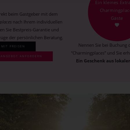
Ein kleines Extr
Charmingplac
irekt beim Gastgeber mit dem
Gäste
places
nach Ihrem individuellen
en Sie Bestpreis-Garantie und
züge der persönlichen Beratung.
Nennen Sie bei Buchung d
 MIT PREISEN
“Charmingplaces” und Sie erha
S ANGEBOT ANFORDERN
Ein Geschenk aus lokale