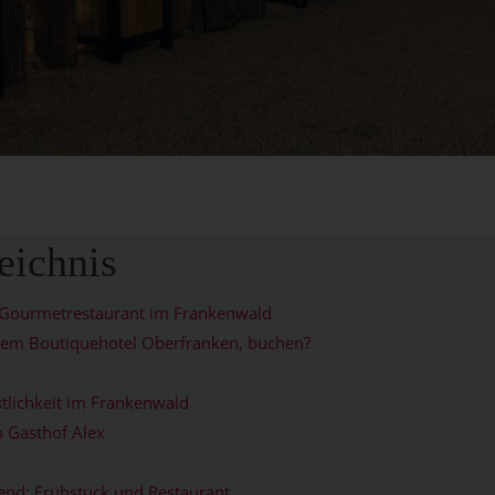
eichnis
 Gourmetrestaurant im Frankenwald
rem Boutiquehotel Oberfranken, buchen?
tlichkeit im Frankenwald
 Gasthof Alex
nd: Frühstück und Restaurant