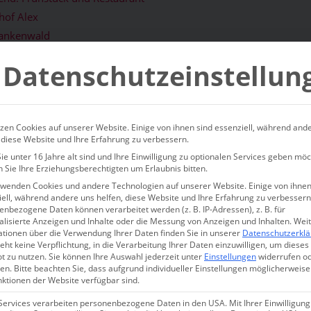
hof Alex
rankenwald
len Häckel und Domenik Alex
Datenschutzeinstellun
 Charmingplace
zen Cookies auf unserer Website. Einige von ihnen sind essenziell, während and
ayern
 diese Website und Ihre Erfahrung zu verbessern.
e unter 16 Jahre alt sind und Ihre Einwilligung zu optionalen Services geben möc
 Boutiquehotel im Frankenwa
 Sie Ihre Erziehungsberechtigten um Erlaubnis bitten.
rwenden Cookies und andere Technologien auf unserer Website. Einige von ihnen
 in traditionell zeitlosem Sti
ell, während andere uns helfen, diese Website und Ihre Erfahrung zu verbessern
nbezogene Daten können verarbeitet werden (z. B. IP-Adressen), z. B. für
alisierte Anzeigen und Inhalte oder die Messung von Anzeigen und Inhalten.
Wei
taurant mit Michelin Stern |
ationen über die Verwendung Ihrer Daten finden Sie in unserer
Datenschutzerkl
eht keine Verpflichtung, in die Verarbeitung Ihrer Daten einzuwilligen, um dieses
tel Oberfranken | Gössersdor
t zu nutzen.
Sie können Ihre Auswahl jederzeit unter
Einstellungen
widerrufen o
en.
Bitte beachten Sie, dass aufgrund individueller Einstellungen möglicherweise
nktionen der Website verfügbar sind.
s von Gössersdorf in
Franken
gehört? Hatte ich auch nicht, bevor
Services verarbeiten personenbezogene Daten in den USA. Mit Ihrer Einwilligung