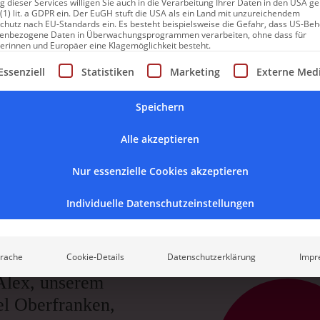
fränkische 125-Seelen-Dorf aufmerksam wurde. Ein Boutiquehote
 dieser Services willigen Sie auch in die Verarbeitung Ihrer Daten in den USA 
 (1) lit. a GDPR ein. Der EuGH stuft die USA als ein Land mit unzureichendem
ein Gourmetrestaurant mit Gästezimmern – sowas würde man in d
chutz nach EU-Standards ein. Es besteht beispielsweise die Gefahr, dass US-Be
enbezogene Daten in Überwachungsprogrammen verarbeiten, ohne dass für
erinnen und Europäer eine Klagemöglichkeit besteht.
gt eine Liste der Service-Gruppen, für die eine Einwilligung erte
Essenziell
Statistiken
Marketing
Externe Med
en entfernt. Während man sich nähert, werden Städte zu Dörfern,
ird immer beschaulicher. Genau dann, wenn man meint, jetzt k
Speichern
im „Zentrum“ steht der
Gasthof Alex
.
Alle akzeptieren
chentücher und Kochschürzen flattern an einer Leine im Garten
t weg, die Ruhe ist total, der Empfang persönlich. Mit einem Beg
Nur essenzielle Cookies akzeptieren
lt in Gössersdorf genau richtig.
Individuelle Datenschutzeinstellungen
rache
Cookie-Details
Datenschutzerklärung
Impr
Alex, unserem
el Oberfranken,