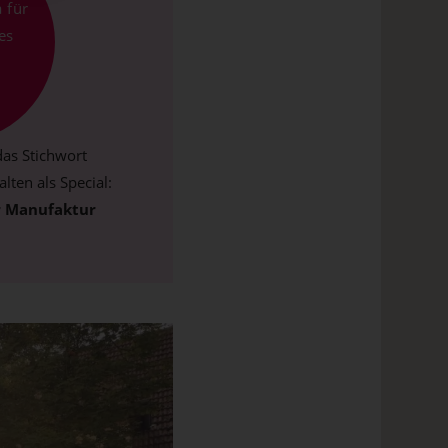
a für
es
as Stichwort
lten als Special:
r Manufaktur