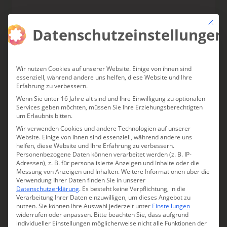
KURATIERT VON ANJA FISCHER ·
Mit die
Datenschutzeinstellungen
KOSTENLOS · JEDERZEIT ABMELDBAR
Wir nutzen Cookies auf unserer Website. Einige von ihnen sind
essenziell, während andere uns helfen, diese Website und Ihre
Erfahrung zu verbessern.
Wenn Sie unter 16 Jahre alt sind und Ihre Einwilligung zu optionalen
DAS KÖNNTE IHNEN
Services geben möchten, müssen Sie Ihre Erziehungsberechtigten
um Erlaubnis bitten.
AUCH GEFALLEN
Wir verwenden Cookies und andere Technologien auf unserer
Website. Einige von ihnen sind essenziell, während andere uns
helfen, diese Website und Ihre Erfahrung zu verbessern.
Personenbezogene Daten können verarbeitet werden (z. B. IP-
Adressen), z. B. für personalisierte Anzeigen und Inhalte oder die
Messung von Anzeigen und Inhalten.
Weitere Informationen über die
EMILIA-ROMAGNA
Verwendung Ihrer Daten finden Sie in unserer
Datenschutzerklärung
.
Es besteht keine Verpflichtung, in die
Verarbeitung Ihrer Daten einzuwilligen, um dieses Angebot zu
nutzen.
Sie können Ihre Auswahl jederzeit unter
Einstellungen
widerrufen oder anpassen.
Bitte beachten Sie, dass aufgrund
individueller Einstellungen möglicherweise nicht alle Funktionen der