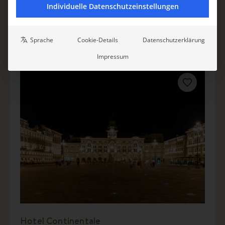
Individuelle Datenschutzeinstellungen
EMILIA-ROMAGNA
EVENTPLACES
FERIENHAUS & FERIENVILLA
MEHR ALS 10
ROLLSTUHLGERECHT
URLAUB MIT HUND
Sprache
Cookie-Details
Datenschutzerklärung
Impressum
TRIEST
Hotel Continentale