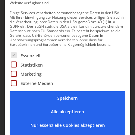
Website verfügbar sind.
Einige Services verarbeiten personenbezogene Daten in den USA.
Mit Ihrer Einwilligung zur Nutzung dieser Services willigen Sie auch in
die Verarbeitung Ihrer Daten in den USA gemäß Art. 49 (1) lit. a
GDPR ein. Der EuGH stuft die USA als ein Land mit unzureichendem
Datenschutz nach EU-Standards ein. Es besteht beispielsweise die
Gefahr, dass US-Behörden personenbezogene Daten in
Überwachungsprogrammen verarbeiten, ohne dass für
Europäerinnen und Europäer eine Klagemöglichkeit besteht.
Es folgt eine Liste der Service-Gruppen, für die eine Einwill
Essenziell
Eventvilla La Personala
Statistiken
Marketing
Exklusive Eventvilla in der Emilia-
Romagna für Hochzeiten und
Externe Medien
besondere Anlässe
Speichern
Alle akzeptieren
In den Händen von Expertinnen mit
jahrzehntelanger Erfahrung sind Hochzeiten und
Nur essenzielle Cookies akzeptieren
Events in dieser Luxusvilla in der Emilia Romagna.