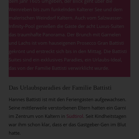
dem Jahr 1605 umgeben, der Blick geht über die
Weinreben bis zum funkelnden Kalterer See und dem
malerischen Weindorf Kaltern. Auch vom Salzwasser-
Infinity-Pool genießen die Gäste der acht Luxus-Suiten
das traumhafte Panorama. Der Brunch mit Garnelen
und Lachs ist vom hauseigenen Prosecco Gran Battisti
gekrönt und erstreckt sich bis in den Mittag. Die Battisti
Suites sind ein exklusives Paradies, ein Urlaubs-Ideal,
das von der Familie Battisti verwirklicht wurde.
Das Urlaubsparadies der Familie Battisti
Hannes Battisti ist mit den Feriengästen aufgewachsen.
Seine mittlerweile verstorbenen Eltern hatten ein Garni
im Zentrum von Kaltern in
Südtirol
. Seit Kindheitstagen
war ihm schon klar, dass er das Gastgeber-Gen im Blut
hatte.