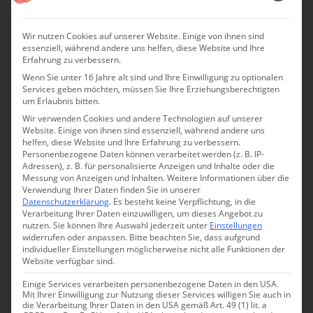
Wir nutzen Cookies auf unserer Website. Einige von ihnen sind
essenziell, während andere uns helfen, diese Website und Ihre
Erfahrung zu verbessern.
Wenn Sie unter 16 Jahre alt sind und Ihre Einwilligung zu optionalen
Services geben möchten, müssen Sie Ihre Erziehungsberechtigten
um Erlaubnis bitten.
Wir verwenden Cookies und andere Technologien auf unserer
Website. Einige von ihnen sind essenziell, während andere uns
helfen, diese Website und Ihre Erfahrung zu verbessern.
Personenbezogene Daten können verarbeitet werden (z. B. IP-
Adressen), z. B. für personalisierte Anzeigen und Inhalte oder die
Messung von Anzeigen und Inhalten.
Weitere Informationen über die
Die Himmelbett-Suite
Verwendung Ihrer Daten finden Sie in unserer
Datenschutzerklärung
.
Es besteht keine Verpflichtung, in die
CP: Inmitten der Weinreben haben Sie für Gäste einer Suite
Verarbeitung Ihrer Daten einzuwilligen, um dieses Angebot zu
nutzen.
Sie können Ihre Auswahl jederzeit unter
Einstellungen
ein eigenes Himmelbett reserviert. Schlafen Sie da selbst
widerrufen oder anpassen.
Bitte beachten Sie, dass aufgrund
auch manchmal, wenn die Suite frei ist?
individueller Einstellungen möglicherweise nicht alle Funktionen der
Website verfügbar sind.
Hannes: Im Himmelbett habe ich nur einmal für eine
Einige Services verarbeiten personenbezogene Daten in den USA.
Nacht geschlafen. Einfach wunderbar! Das war jedoch
Mit Ihrer Einwilligung zur Nutzung dieser Services willigen Sie auch in
die Verarbeitung Ihrer Daten in den USA gemäß Art. 49 (1) lit. a