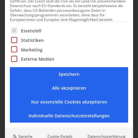
eine absolute Ausnahme, denn das Himmelbett gehört
GDPR ein. Der EuGH stuft die USA als ein Land mit unzureichendem
Datenschutz nach EU-Standards ein. Es besteht beispielsweise die
den Hausgästen, um sich zu entspannen und die
Gefahr, dass US-Behörden personenbezogene Daten in
Überwachungsprogrammen verarbeiten, ohne dass für
wunderbare Landschaft am Kalterer See zu 360 Grad zu
Europäerinnen und Europäer eine Klagemöglichkeit besteht.
genießen. So soll’s auch sein!
Es folgt eine Liste der Service-Gruppen, für die eine Einwill
Essenziell
CP: Vielen Dank Herr Battisti für diesen Einblick in die
Statistiken
Exzellenz der Gastfreundschaft mit familiärer Herzlichkeit.
Marketing
Externe Medien
Speichern
Alle akzeptieren
Nur essenzielle Cookies akzeptieren
Individuelle Datenschutzeinstellungen
Sprache
Cookie-Details
Datenschutzerklärung