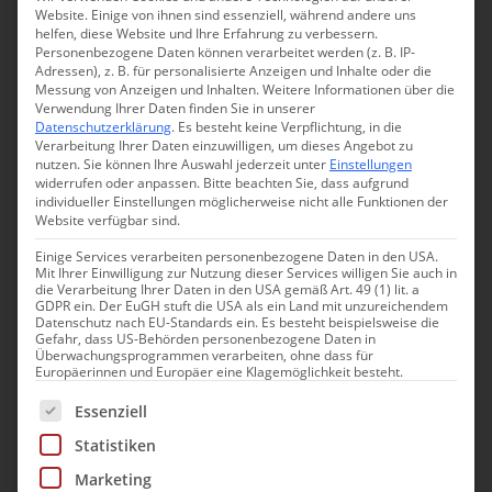
Website. Einige von ihnen sind essenziell, während andere uns
€€€€ / Luxury +
9
helfen, diese Website und Ihre Erfahrung zu verbessern.
Personenbezogene Daten können verarbeitet werden (z. B. IP-
Adressen), z. B. für personalisierte Anzeigen und Inhalte oder die
Must Haves
Messung von Anzeigen und Inhalten.
Weitere Informationen über die
Verwendung Ihrer Daten finden Sie in unserer
Datenschutzerklärung
.
Es besteht keine Verpflichtung, in die
Frühstücksservice
179
Verarbeitung Ihrer Daten einzuwilligen, um dieses Angebot zu
nutzen.
Sie können Ihre Auswahl jederzeit unter
Einstellungen
Hunde erlaubt
widerrufen oder anpassen.
Bitte beachten Sie, dass aufgrund
158
individueller Einstellungen möglicherweise nicht alle Funktionen der
Website verfügbar sind.
Pool
142
Einige Services verarbeiten personenbezogene Daten in den USA.
Restaurant
100
Mit Ihrer Einwilligung zur Nutzung dieser Services willigen Sie auch in
die Verarbeitung Ihrer Daten in den USA gemäß Art. 49 (1) lit. a
GDPR ein. Der EuGH stuft die USA als ein Land mit unzureichendem
Rollstuhlgerecht
98
Datenschutz nach EU-Standards ein. Es besteht beispielsweise die
Gefahr, dass US-Behörden personenbezogene Daten in
Sauna / kleiner Spa
97
Überwachungsprogrammen verarbeiten, ohne dass für
Europäerinnen und Europäer eine Klagemöglichkeit besteht.
Es folgt eine Liste der Service-Gruppen, für die eine Einwill
Essenziell
Vorlieben
Statistiken
Adults only
36
Marketing