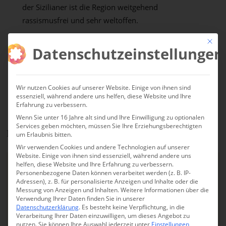
der Sizilianer ist die Region weitgehend
rassismusfrei und sehr weltoffen.
Mit die
Viel Freude an unseren Boutiquehotels,
Datenschutzeinstellungen
Ferienwohnungen, Tipps und Empfehlungen auf
Sizilien!
Wir nutzen Cookies auf unserer Website. Einige von ihnen sind
essenziell, während andere uns helfen, diese Website und Ihre
LANDKARTE
Erfahrung zu verbessern.
Wenn Sie unter 16 Jahre alt sind und Ihre Einwilligung zu optionalen
Services geben möchten, müssen Sie Ihre Erziehungsberechtigten
Filtern Sie nach Ihren Vorlieben und Wünschen
um Erlaubnis bitten.
Wir verwenden Cookies und andere Technologien auf unserer
Website. Einige von ihnen sind essenziell, während andere uns
helfen, diese Website und Ihre Erfahrung zu verbessern.
Domiziltyp
Personenbezogene Daten können verarbeitet werden (z. B. IP-
Adressen), z. B. für personalisierte Anzeigen und Inhalte oder die
Messung von Anzeigen und Inhalten.
Weitere Informationen über die
Hotel
2
Verwendung Ihrer Daten finden Sie in unserer
Datenschutzerklärung
.
Es besteht keine Verpflichtung, in die
Villa / Ferienhaus
0
Verarbeitung Ihrer Daten einzuwilligen, um dieses Angebot zu
nutzen.
Sie können Ihre Auswahl jederzeit unter
Einstellungen