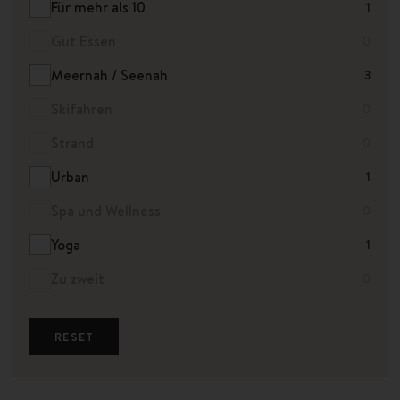
Für mehr als 10
1
Gut Essen
0
Meernah / Seenah
3
Skifahren
0
Strand
0
Urban
1
Spa und Wellness
0
Yoga
1
Zu zweit
0
RESET