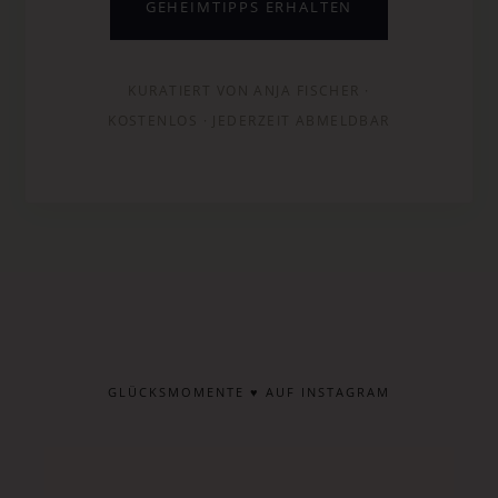
GEHEIMTIPPS ERHALTEN
KURATIERT VON ANJA FISCHER ·
KOSTENLOS · JEDERZEIT ABMELDBAR
GLÜCKSMOMENTE ♥ AUF INSTAGRAM