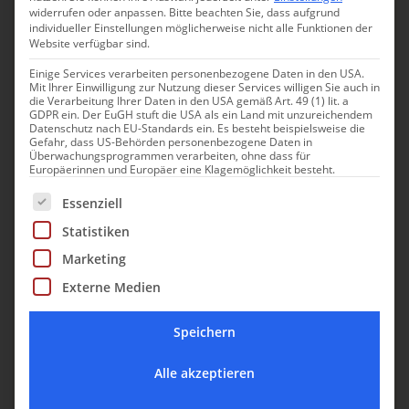
Ferienwohnung
widerrufen oder anpassen.
Bitte beachten Sie, dass aufgrund
1
individueller Einstellungen möglicherweise nicht alle Funktionen der
Website verfügbar sind.
Eventplace
0
Einige Services verarbeiten personenbezogene Daten in den USA.
Mit Ihrer Einwilligung zur Nutzung dieser Services willigen Sie auch in
Preislevel
die Verarbeitung Ihrer Daten in den USA gemäß Art. 49 (1) lit. a
GDPR ein. Der EuGH stuft die USA als ein Land mit unzureichendem
Datenschutz nach EU-Standards ein. Es besteht beispielsweise die
Gefahr, dass US-Behörden personenbezogene Daten in
€ / Charming
0
Überwachungsprogrammen verarbeiten, ohne dass für
Europäerinnen und Europäer eine Klagemöglichkeit besteht.
€€ / Charming Luxury
2
Es folgt eine Liste der Service-Gruppen, für die eine Einwill
Essenziell
€€€ / Luxury
1
Statistiken
€€€€ / Luxury +
0
Marketing
Externe Medien
Must Haves
Speichern
Frühstücksservice
3
Alle akzeptieren
Hunde erlaubt
2