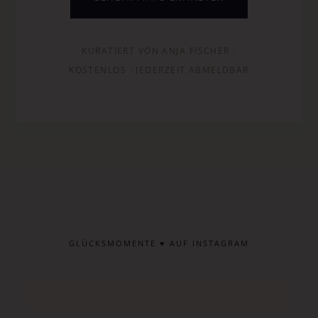
KURATIERT VON ANJA FISCHER ·
KOSTENLOS · JEDERZEIT ABMELDBAR
GLÜCKSMOMENTE ♥ AUF INSTAGRAM