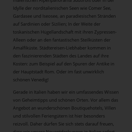
malerischen Alpenpanorama Südtirols oder in der
Idylle der norditalienischen Seen wie Comer See,
Gardasee und Iseosee, an paradiesischen Stränden
auf Sardinien oder Sizilien; In der Weite der
toskanischen Hügellandschaft mit ihren Zypressen-
Alleen oder an den fantastischen Steilküsten der
Amalfiküste. Städtereisen-Liebhaber kommen in
den faszinierenden Städten des Landes auf ihre
Kosten: zum Beispiel auf den Spuren der Antike in
der Hauptstadt Rom. Oder im fast unwirklich
schönen Venedig!
Gerade in Italien haben wir ein umfassendes Wissen
von Geheimtipps und schönen Orten. Vor allem das
Angebot an wunderschönen Boutiquehotels, Villen
und stilvollen Feriengütern ist hier besonders
reizvoll. Daher dürfen Sie sich stets darauf freuen,
dass wir unsere Neuentdeckungen in Italien sofort