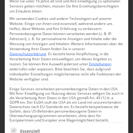
Wenn Sie unter 16 Jahre alt sind und Ihre Einwilligung zu optionalen
Services geben möchten, müssen Sie Ihre Erziehungsberechtigten
um Erlaubnis bitten.
€ / Charming
38
Wir verwenden Cookies und andere Technologien auf unserer
€€ / Charming Luxury
Website. Einige von ihnen sind essenziell, während andere uns
57
helfen, diese Website und Ihre Erfahrung zu verbessern.
Personenbezogene Daten können verarbeitet werden (z. B. IP-
€€€ / Luxury
34
Adressen), z. B. für personalisierte Anzeigen und Inhalte oder die
Messung von Anzeigen und Inhalten.
Weitere Informationen über die
€€€€ / Luxury +
3
Verwendung Ihrer Daten finden Sie in unserer
Datenschutzerklärung
.
Es besteht keine Verpflichtung, in die
Verarbeitung Ihrer Daten einzuwilligen, um dieses Angebot zu
Must Haves
nutzen.
Sie können Ihre Auswahl jederzeit unter
Einstellungen
widerrufen oder anpassen.
Bitte beachten Sie, dass aufgrund
individueller Einstellungen möglicherweise nicht alle Funktionen der
Frühstücksservice
98
Website verfügbar sind.
Hunde erlaubt
Einige Services verarbeiten personenbezogene Daten in den USA.
89
Mit Ihrer Einwilligung zur Nutzung dieser Services willigen Sie auch in
die Verarbeitung Ihrer Daten in den USA gemäß Art. 49 (1) lit. a
Pool
98
GDPR ein. Der EuGH stuft die USA als ein Land mit unzureichendem
Datenschutz nach EU-Standards ein. Es besteht beispielsweise die
Gefahr, dass US-Behörden personenbezogene Daten in
Restaurant
52
Überwachungsprogrammen verarbeiten, ohne dass für
Europäerinnen und Europäer eine Klagemöglichkeit besteht.
Rollstuhlgerecht
62
Es folgt eine Liste der Service-Gruppen, für die eine Einwill
Essenziell