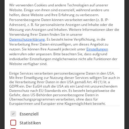
Wir verwenden Cookies und andere Technologien auf unserer
€€€ / Luxury
15
Website. Einige von ihnen sind essenziell, während andere uns
helfen, diese Website und Ihre Erfahrung zu verbessern.
€€€€ / Luxury +
2
Personenbezogene Daten können verarbeitet werden (z. B. IP-
Adressen), z. B. für personalisierte Anzeigen und Inhalte oder die
Messung von Anzeigen und Inhalten.
Weitere Informationen über die
Verwendung Ihrer Daten finden Sie in unserer
Must Haves
Datenschutzerklärung
.
Es besteht keine Verpflichtung, in die
Verarbeitung Ihrer Daten einzuwilligen, um dieses Angebot zu
Frühstücksservice
nutzen.
Sie können Ihre Auswahl jederzeit unter
Einstellungen
57
widerrufen oder anpassen.
Bitte beachten Sie, dass aufgrund
individueller Einstellungen möglicherweise nicht alle Funktionen der
Hunde erlaubt
61
Website verfügbar sind.
Pool
42
Einige Services verarbeiten personenbezogene Daten in den USA.
Mit Ihrer Einwilligung zur Nutzung dieser Services willigen Sie auch in
Restaurant
die Verarbeitung Ihrer Daten in den USA gemäß Art. 49 (1) lit. a
16
GDPR ein. Der EuGH stuft die USA als ein Land mit unzureichendem
Datenschutz nach EU-Standards ein. Es besteht beispielsweise die
Rollstuhlgerecht
32
Gefahr, dass US-Behörden personenbezogene Daten in
Überwachungsprogrammen verarbeiten, ohne dass für
Europäerinnen und Europäer eine Klagemöglichkeit besteht.
Sauna / kleiner Spa
44
Es folgt eine Liste der Service-Gruppen, für die eine Einwill
Essenziell
Vorlieben
Statistiken