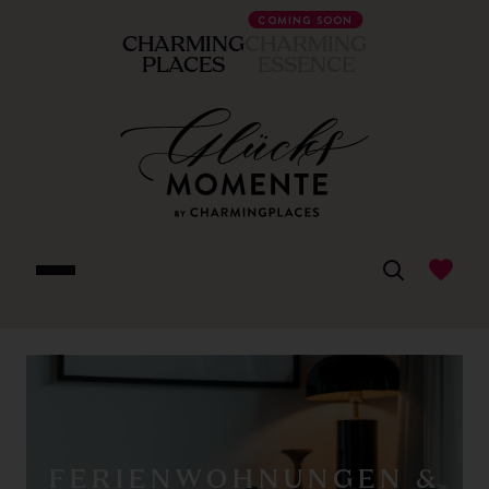
COMING SOON
CHARMING
CHARMING
PLACES
ESSENCE
FERIENWOHNUNGEN &