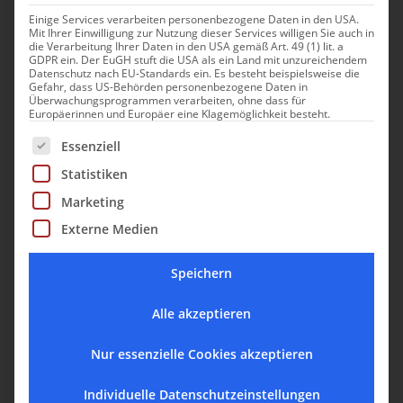
Einige Services verarbeiten personenbezogene Daten in den USA.
Mit Ihrer Einwilligung zur Nutzung dieser Services willigen Sie auch in
die Verarbeitung Ihrer Daten in den USA gemäß Art. 49 (1) lit. a
GDPR ein. Der EuGH stuft die USA als ein Land mit unzureichendem
AF: Wie reisen Sie und was macht ein Hotel in Ihren
Datenschutz nach EU-Standards ein. Es besteht beispielsweise die
Gefahr, dass US-Behörden personenbezogene Daten in
Augen zu einem besonderen Ort?
Überwachungsprogrammen verarbeiten, ohne dass für
Europäerinnen und Europäer eine Klagemöglichkeit besteht.
Ich reise gern abseits der ausgetretenen Pfade und lege
Es folgt eine Liste der Service-Gruppen, für die eine Einwill
Essenziell
Wert auf Authentizität. Ein besonderes Hotel muss für
Statistiken
mich eine Geschichte erzählen. Es geht nicht nur um
Luxus, sondern um Atmosphäre, Persönlichkeit und die
Marketing
Liebe zum Detail. Wenn ich das Gefühl habe, dass das
Externe Medien
Hotel die Kultur und den Geist des Ortes widerspiegelt,
ist es für mich besonders.
Speichern
AF: Was bedeutet Glück für Sie?
Alle akzeptieren
Glück ist für mich die Fähigkeit, den Moment zu
Nur essenzielle Cookies akzeptieren
genießen und sich an den kleinen Dingen des Lebens zu
Individuelle Datenschutzeinstellungen
erfreuen. Es bedeutet, in der Gegenwart zu sein, sei es