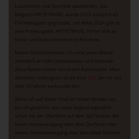
Luxusreisen und Gourmet spezialisiert. Das
Magazin ART'N'TRAVEL wurde 2012 zunächst als
Onlinemagazin gegründet, seit Mitte 2024 gibt es
eine Printausgabe. ART'N'TRAVEL richtet sich an
kunst- und kulturinteressierte Reisende.
Meine Glücksmomente: Ich reise jeden Monat
mehrfach an tolle Destinationen und verbinde
diese Reisen immer mit einem Kunstaspekt. Mein
absoluter Lieblingsort ist die Insel
Sylt
, der ich seit
über 50 Jahren verbunden bin.
Wenn ich auf dieser Insel im hohen Norden bin,
bin ich glücklich, das Glück beginnt eigentlich
schon bei der Überfahrt auf dem Sylt Shuttle. Bei
einem Sonnenaufgang über dem Dorfteich oder
einem Sonnenuntergang über dem Meer komme