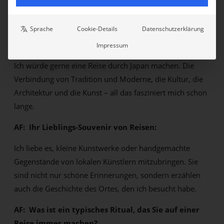
bei einem großartigen Kunstwerk, einem guten
Gespräch oder einem Sonnenuntergang am Meer.
Sprache
Cookie-Details
Datenschutzerklärung
AF: Eine Reise, die Sie unbedingt machen möchten:
Impressum
Ich würde gerne eine Reise durch Japan machen. Die
Verbindung von Tradition und Moderne, die Kultur, die
Architektur und die Kunst – all das fasziniert mich schon
lange.
AF: Ihr Lieblings-Souvenir von Reisen:
Ich liebe es, kleine Kunstwerke oder handgemachte
Gegenstände von lokalen Künstlern mitzubringen. Sie
sind nicht nur schöne Erinnerungen, sondern erzählen
auch die Geschichte des Ortes, den ich besucht habe.
AF: Was ist ein typisches Ritual, das Sie auf einer
Reise immer machen?