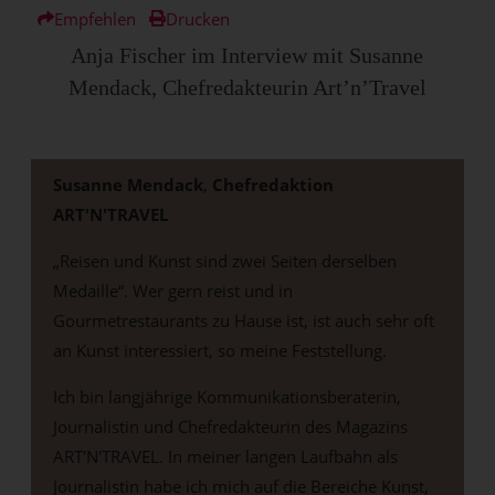
Empfehlen
Drucken
Anja Fischer im Interview mit Susanne
Mendack, Chefredakteurin Art’n’Travel
Susanne Mendack
,
Chefredaktion
ART'N'TRAVEL
„Reisen und Kunst sind zwei Seiten derselben
Medaille“. Wer gern reist und in
Gourmetrestaurants zu Hause ist, ist auch sehr oft
an Kunst interessiert, so meine Feststellung.
Ich bin langjährige Kommunikationsberaterin,
Journalistin und Chefredakteurin des Magazins
ART'N'TRAVEL. In meiner langen Laufbahn als
Journalistin habe ich mich auf die Bereiche Kunst,