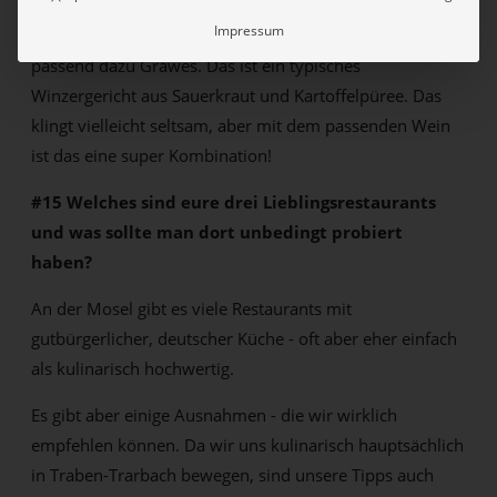
Impressum
Das ist jetzt wenig überraschend: natürlich Riesling. Und
passend dazu Gräwes. Das ist ein typisches
Winzergericht aus Sauerkraut und Kartoffelpüree. Das
klingt vielleicht seltsam, aber mit dem passenden Wein
ist das eine super Kombination!
#15 Welches sind eure drei Lieblingsrestaurants
und was sollte man dort unbedingt probiert
haben?
An der Mosel gibt es viele Restaurants mit
gutbürgerlicher, deutscher Küche - oft aber eher einfach
als kulinarisch hochwertig.
Es gibt aber einige Ausnahmen - die wir wirklich
empfehlen können. Da wir uns kulinarisch hauptsächlich
in Traben-Trarbach bewegen, sind unsere Tipps auch