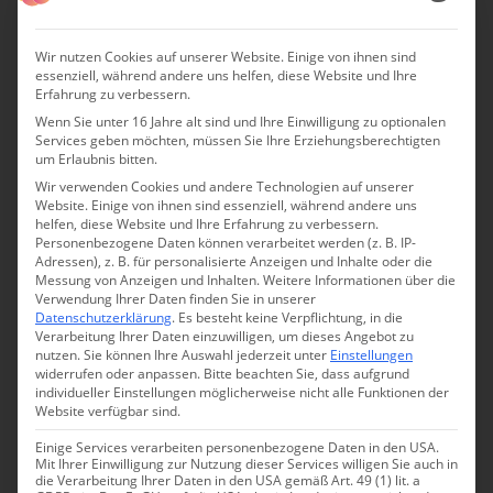
Wir nutzen Cookies auf unserer Website. Einige von ihnen sind
essenziell, während andere uns helfen, diese Website und Ihre
Erfahrung zu verbessern.
Wenn Sie unter 16 Jahre alt sind und Ihre Einwilligung zu optionalen
Services geben möchten, müssen Sie Ihre Erziehungsberechtigten
um Erlaubnis bitten.
Wir verwenden Cookies und andere Technologien auf unserer
Website. Einige von ihnen sind essenziell, während andere uns
helfen, diese Website und Ihre Erfahrung zu verbessern.
Personenbezogene Daten können verarbeitet werden (z. B. IP-
#12 Welches ist die verrückteste Aktivität, die man
Adressen), z. B. für personalisierte Anzeigen und Inhalte oder die
Messung von Anzeigen und Inhalten.
Weitere Informationen über die
in eurer Region machen kann?
Verwendung Ihrer Daten finden Sie in unserer
Datenschutzerklärung
.
Es besteht keine Verpflichtung, in die
Für Verrücktheiten sind die Moselaner nicht bekannt.
Verarbeitung Ihrer Daten einzuwilligen, um dieses Angebot zu
nutzen.
Sie können Ihre Auswahl jederzeit unter
Einstellungen
Eine schöne Aktivität ist aber sicher der unterirdische
widerrufen oder anpassen.
Bitte beachten Sie, dass aufgrund
Wein-Nachts-Markt in Traben-Trarbach.
individueller Einstellungen möglicherweise nicht alle Funktionen der
Website verfügbar sind.
Was man an der Mosel aber unbedingt machen sollte, ist
Einige Services verarbeiten personenbezogene Daten in den USA.
eine Weinverkostung. Das ist zwar nicht verrückt, aber je
Mit Ihrer Einwilligung zur Nutzung dieser Services willigen Sie auch in
die Verarbeitung Ihrer Daten in den USA gemäß Art. 49 (1) lit. a
nachdem wie viel Wein du probierst, kann der Abend